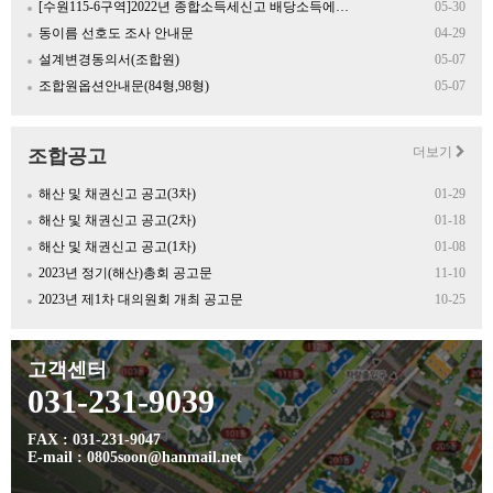
[수원115-6구역]2022년 종합소득세신고 배당소득에…
05-30
동이름 선호도 조사 안내문
04-29
설계변경동의서(조합원)
05-07
조합원옵션안내문(84형,98형)
05-07
더보기
조합공고
해산 및 채권신고 공고(3차)
01-29
해산 및 채권신고 공고(2차)
01-18
해산 및 채권신고 공고(1차)
01-08
2023년 정기(해산)총회 공고문
11-10
2023년 제1차 대의원회 개최 공고문
10-25
고객센터
031-231-9039
FAX : 031-231-9047
E-mail : 0805soon@hanmail.net